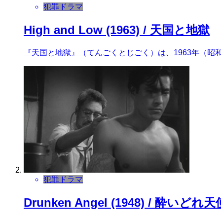
犯罪ドラマ
High and Low (1963) / 天国と地獄
『天国と地獄』（てんごくとじごく）は、1963年（昭
犯罪ドラマ
Drunken Angel (1948) / 酔いどれ天