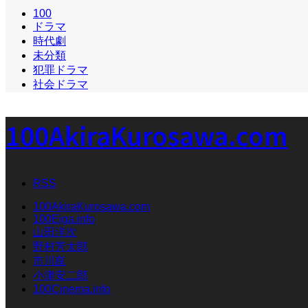
100
ドラマ
時代劇
未分類
犯罪ドラマ
社会ドラマ
100AkiraKurosawa.com
RSS
100AkiraKurosawa.com
100Eiga.info
山田洋次
野村芳太郎
市川崑
小津安二郎
100Cinema.info