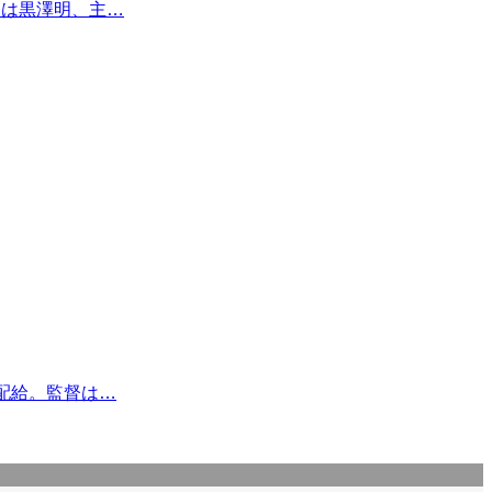
督は黒澤明、主…
宝配給。監督は…