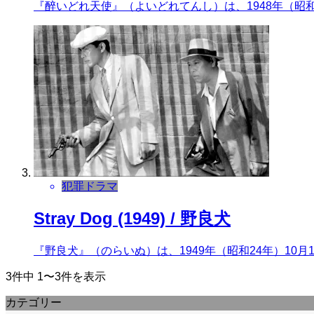
『醉いどれ天使』（よいどれてんし）は、1948年（昭
犯罪ドラマ
Stray Dog (1949) / 野良犬
『野良犬』（のらいぬ）は、1949年（昭和24年）1
3件中 1〜3件を表示
カテゴリー